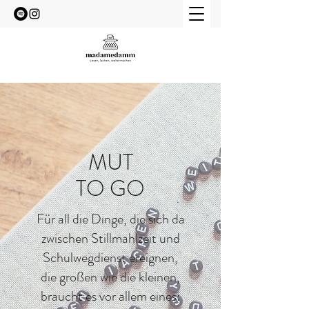
MUT
TO GO
Für all die Dinge, die sich da
zwischen Stillmahlzeit und
Schulwegdienst ereignen,
die großen wie die kleinen,
braucht es vor allem eines: