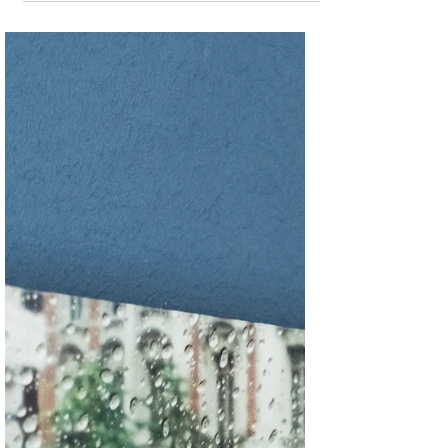
29. Okt. 2024
3 Min. Lesezeit
Familie ist...
…wenn mein Schwiegervater ein T-Shirt
trägt, auf dem steht “Wenn’s abgeht,
dann geht’s ab!”, während sich meine
Schwiegermutter längst...