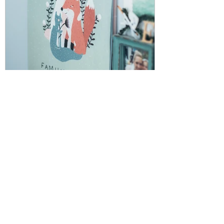
madamedamm
29. Okt. 2024
3 Min. Lesezeit
Familie ist...
…wenn mein Schwiegervater ein T-Shirt
trägt, auf dem steht “Wenn’s abgeht,
dann geht’s ab!”, während sich meine
Schwiegermutter längst...