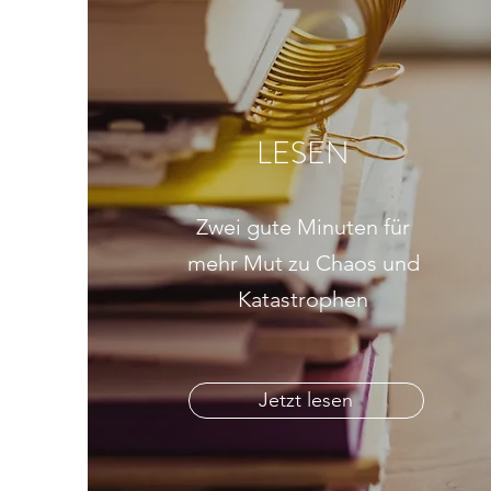
LESEN
Zwei gute Minuten für
mehr Mut zu Chaos und
Katastrophen
Jetzt lesen