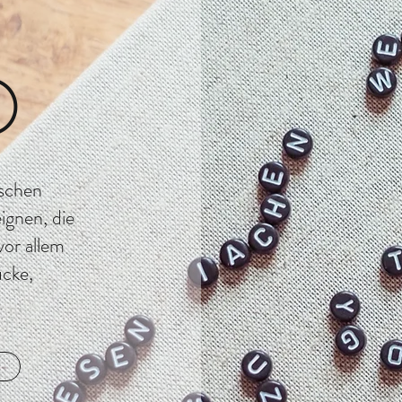
O
ischen
ignen, die
vor allem
ücke,
n