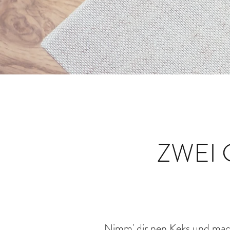
ZWEI 
Nimm' dir nen Keks und mach'