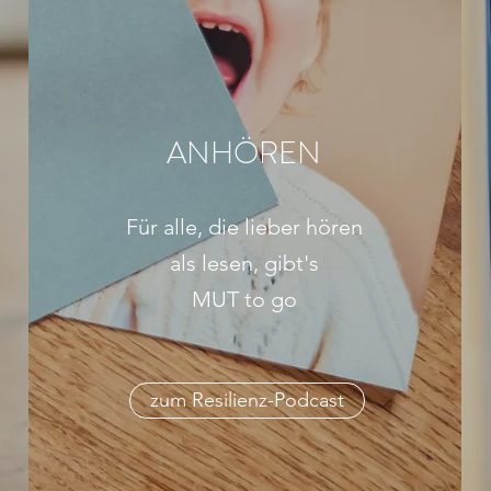
ANHÖREN
Für alle, die lieber hören
als lesen, gibt's
MUT to go
zum Resilienz-Podcast