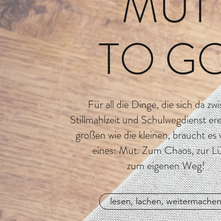
MUT
TO G
Für all die Dinge, die sich da zw
Stillmahlzeit und Schulwegdienst ere
großen wie die kleinen, braucht es 
eines: Mut. Zum Chaos, zur L
zum eigenen Weg!
lesen, lachen, weitermache